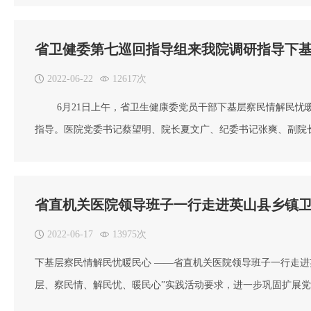
神经内科黄凯伟、心血管内科万成4位专家接待百余名村民的诊
痛。义诊结束后，专家开展了医疗专技交流和
省卫健委第七巡回指导组来我院调研指导下
2022-06-22
12617次
6月21日上午，省卫生健康委党员干部下基层察民情解民忧暖
指导。医院党委书记蔡望明、院长夏文广、纪委书记张爽、副院
民心实践活动 第七巡回组余伏安专员和胡达亮主任来我院进行
一步工作安排。巡回指导组听取汇报和查阅资料后，余伏安专员
省直机关医院领导班子一行走进英山县乡镇
2022-06-17
13975次
下基层察民情解民忧暖民心 ——省直机关医院领导班子一行走进
层、察民情、解民忧、暖民心”实践活动要求，进一步巩固扩展党
院领导班子、部分职能科室负责同志一行赴英山县走访调研联系点