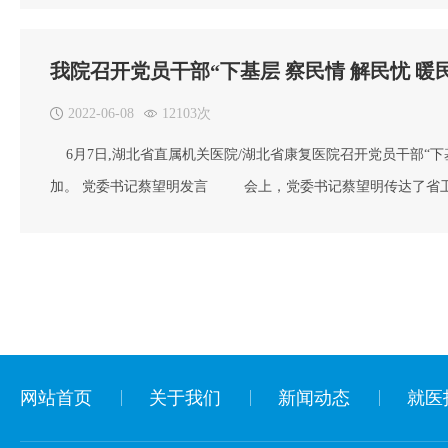
生健康委统一安排，院党委成员分别联系英山县6家乡镇卫生院
我院召开党员干部“下基层 察民情 解民忧 暖
2022-06-08
12103次
6月7日,湖北省直属机关医院/湖北省康复医院召开党员干部“下
加。 党委书记蔡望明发言 会上，党委书记蔡望明传达了省卫生
提出工作要求：一要提高思想站位。我院党员要结合岗位实际，
成工作任务。二要把准时间节点，6月底前我院将全面开
网站首页
关于我们
新闻动态
就医