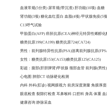
血液常规(5分类) 尿常规(带沉渣) 肝功能(10项) 血糖
肾功能(3项) 糖化血红蛋白 血脂(4项) 甲状腺免疫(5项
C13呼气试验
甲胎蛋白(AFP) 癌胚抗原(CEA)神经元特异性烯醇化酶(
糖类抗原199(CA199) 糖类抗原724(CA724)
男性：前列腺特异性抗原(PSA)游离前列腺抗原(FPSA
女性：糖类抗原153(CA153)糖类抗原125(CA125)
彩超：腹部(肝胆脾肾)甲状腺 颈部血管 前列腺(男性)
心电图 肺部CT 动脉硬化检测
内科 外科(肛诊) 视网膜视力 前房深度测量 角膜厚
眼底检查 裂隙灯检查 耳鼻喉科 口腔科 身高 体重 血
健康咨询 静脉采血