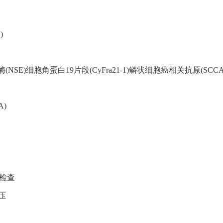
)
NSE)细胞角蛋白19片段(CyFra21-1)鳞状细胞癌相关抗原(SCCA
)
度检查
压