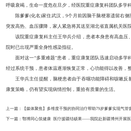
呼吸衰竭，生命一度危在旦夕，经医院重症康复科团队多学
陈爹爹(化名)家住武汉，9个月前因脑干脑梗塞遗留右
突发高热、血压骤降，家人紧急将其送至湖北省直属机关医院
该院重症康复科主任王华兵介绍，患者本身患有高血压
院时已出现严重全身性感染指征。
面对这一“多重难题”患者，重症康复团队迅速启动多
经过系统干预，患者体温逐渐恢复正常，心功能得以改善，
王华兵主任提醒，脑梗患者由于吞咽功能障碍和咳嗽反
康复策略，仍有望实现病情控制，重拾有质量的生活。
上一篇：
【媒体聚焦】多维度干预的协同治疗帮助79岁爹爹实现气管
下一篇：
鄂博同心筑健康 医疗援疆结硕果——我院赴新疆博州开展